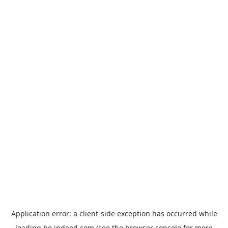
Application error: a
client
-side exception has occurred while
loading
be.indeed.com
(see the
browser console
for more