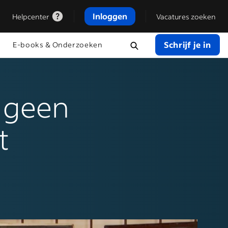
Inloggen
Helpcenter
Vacatures zoeken
Schrijf je in
E-books & Onderzoeken
 geen
t