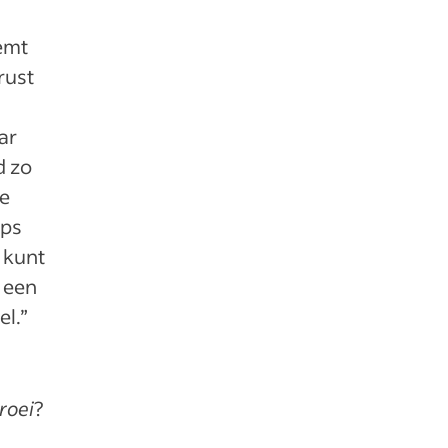
emt
rust
ar
d zo
te
ips
 kunt
 een
l.”
roei
?