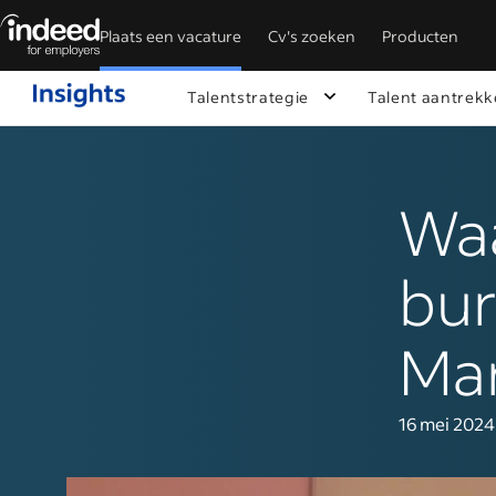
Plaats een vacature
Cv's zoeken
Producten
Begin van hoofdinhoud
Talentstrategie
Talent aantrek
Waa
bur
Mar
16 mei 2024