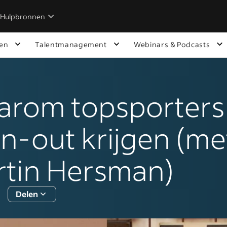
Hulpbronnen
ken
Talentmanagement
Webinars & Podcasts
rom topsporters
n-out krijgen (me
tin Hersman)
Delen