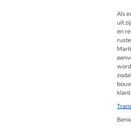
Als 
uit z
en re
ruste
Marti
eenvo
worde
zodat
bouwe
klant
Trans
Beni