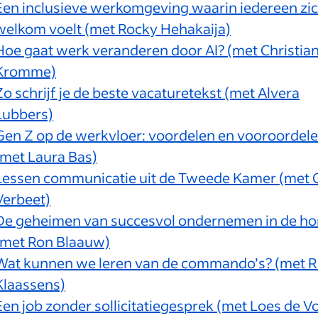
Een inclusieve werkomgeving waarin iedereen zi
welkom voelt (met Rocky Hehakaija)
Hoe gaat werk veranderen door AI? (met Christia
Kromme)
Zo schrijf je de beste vacaturetekst (met Alvera
Lubbers)
Gen Z op de werkvloer: voordelen en vooroordel
(met Laura Bas)
Lessen communicatie uit de Tweede Kamer (met 
Verbeet)
De geheimen van succesvol ondernemen in de ho
(met Ron Blaauw)
Wat kunnen we leren van de commando’s? (met 
Klaassens)
Een job zonder sollicitatiegesprek (met Loes de V