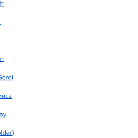
ch
n
en
Gerdi
reca
Ray
older)