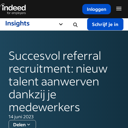
Inloggen
Begin van hoofdinhoud
Schrijf je in
Succesvol referral
recruitment: nieuw
talent aanwerven
dankzij je
medewerkers
14 juni 2023
Delen